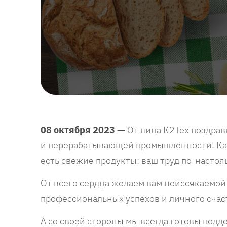
08 октября 2023 —
От лица К2Тех поздрав
и перерабатывающей промышленности! Каж
есть свежие продукты: ваш труд по-настоя
От всего сердца желаем вам неиссякаемой 
профессиональных успехов и личного счас
А со своей стороны мы всегда готовы подд