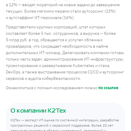
а 12% — вводят мораторий на новые задачи до завершения
текущих. Более мягкими мерами стали аутсорсинг (23%)
и аутстаффинг ИТ-персонала (16%).
Представители крупных корпораций, штат которых
составляет более 5 тыс. сотрудников, а выручка — более
5 млрд руб. в год, обращаются к услугам облачных
провайдеров, что сокращает необходимость в найме
дополнительных ИТ-команд. Делегировать компании готовы
только часть задач: администрирование ИТ-инфраструктуры,
проектирование и развертывание Kubernetes и стека
DevOps, а также выстраивание процессов CI/CD и аутсорсинг
сервисов и аудита кибербезопасности.
Ознакомиться с полным исследованием можно
по ссылке
О компании К2Тех
К2Тех — эксперт ИТ-рынка по системной интеграции, разработке
программных решений и сервисной поддержке. Более 20 лет
реализует проекты в области инженерной, аппаратной и