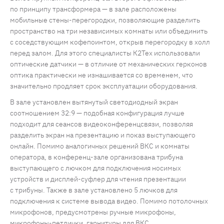
по принципу трансформера — в зале расположены
мобильные стены-перегородки, позволяющие разделить
пространство на три независимых комнаты или объединить
с соседствующим кофепоинтом, открыв перегородку в холл
перед залом. Для этого специалисты К2Тех использовали
оптические датчики — в отличие от механических герконов
оптика практически не изнашивается со временем, что
значительно продляет срок эксплуатации оборудования.
В зале установлен вытянутый светодиодный экран
соотношением 32:9 — подобная конфигурация лучше
подходит для сеансов видеоконференцсвязи, позволяя
разделить экран на презентацию и показ выступающего
онлайн. Помимо аналогичных решений ВКС и комнаты
оператора, в конференц-зале организована трибуна
выступающего с лючком для подключения носимых
устройств и дисплей-суфлер для чтения презентации
с трибуны. Также в зале установлено 5 лючков для
подключения к системе вывода видео. Помимо потолочных
микрофонов, предусмотрены ручные микрофоны,
микрофоны-петлички, гарнитуры для ВКС.