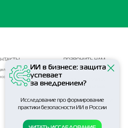
ОНТАКТЫ
ПОЗВОНИТЬ НАМ
+7 (495) 797-85-84
ИИ в бизнесе: защита
дел продаж
успевает
есс-служба
ПРЕСС-СЛУЖБА
за внедрением?
PR@k2.tech
Исследование про формирование
ПОДПИСЫВАЙТЕСЬ НА НАШИ СОЦСЕТИ
практики безопасности ИИ в России
ЧИТАТЬ ИССЛЕДОВАНИЕ