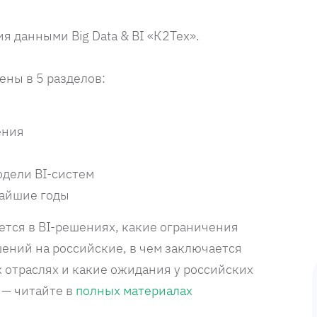
 данными Big Data & BI «К2Тех».
ны в 5 разделов:
ения
одели BI-систем
жайшие годы
тся в BI-решениях, какие ограничения
ений на российские, в чем заключается
 отраслях и какие ожидания у российских
 — читайте в
полных материалах