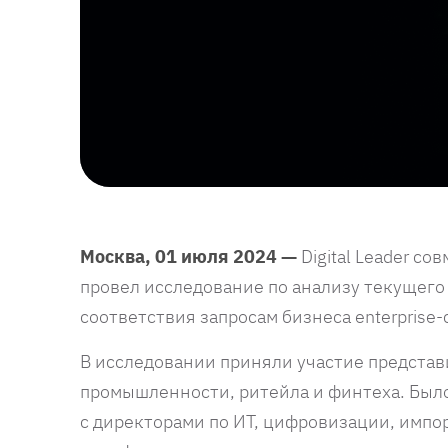
Москва, 01 июля 2024 —
Digital Leader со
провел исследование по анализу текущего 
соответствия запросам бизнеса enterprise-
В исследовании приняли участие представ
промышленности, ритейла и финтеха. Был
с директорами по ИТ, цифровизации, имп