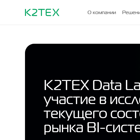
О компании
Решени
К2ТЕХ Data La
участие в исс
текущего сос
рынка BI-сист