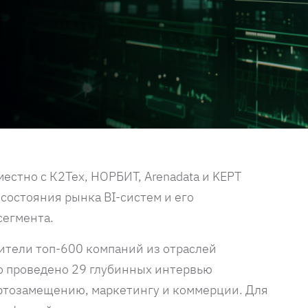
вместно с К2Тех, НОРБИТ, Arenadata и KEPT
состояния рынка BI-систем и его
сегмента.
ители топ-600 компаний из отраслей
о проведено 29 глубинных интервью
ортозамещению, маркетингу и коммерции. Для