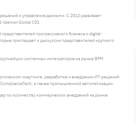
-решений и управления данными. С 2012 развивает
2 премии Global CIO.
 представителей прогрессивного бизнеса и digital-
оторые приглашает к дискуссии представителей крупного
крупнейших системных интеграторов на рынке BPM
огическом скаутинге, разработке и внедрении ИТ-решений
, ComplianceTech, а также промышленной автоматизации.
дер по количеству коммерческих внедрений на рынке