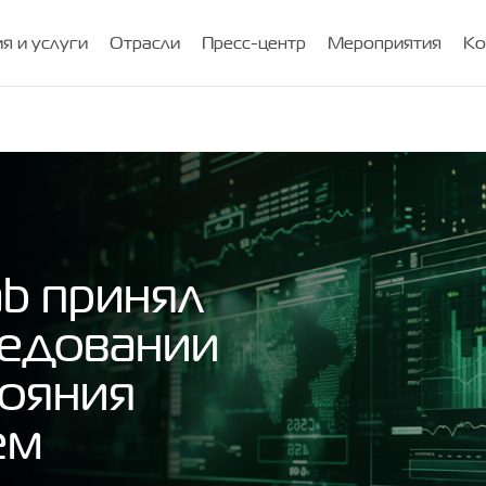
я и услуги
Отрасли
Пресс-центр
Мероприятия
Ко
b принял
ледовании
тояния
ем