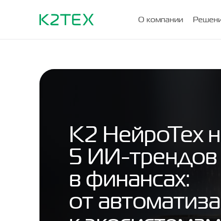
О компании
Решени
К2 НейроТех н
5 ИИ-трендов
в финансах:
от автоматиз