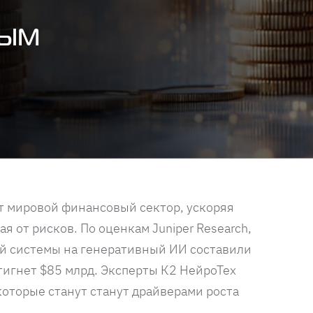
ным
 мировой финансовый сектор, ускоряя
я от рисков. По оценкам Juniper Research,
ой системы на генеративный ИИ составили
стигнет $85 млрд. Эксперты К2 НейроТех
оторые станут станут драйверами роста