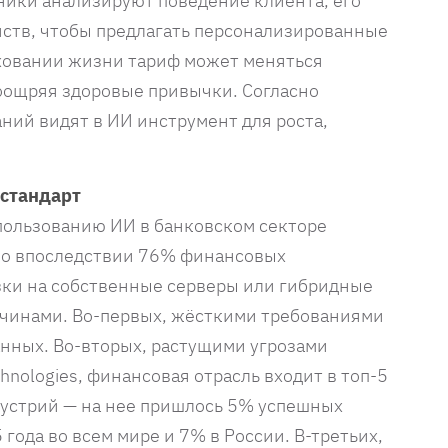
ники анализируют поведение клиента, его
йств, чтобы предлагать персонализированные
аховании жизни тариф может меняться
поощряя здоровые привычки. Согласно
ий видят в ИИ инструмент для роста,
 стандарт
пользованию ИИ в банковском секторе
ако впоследствии 76% финансовых
зки на собственные серверы или гибридные
ичинами. Во-первых, жёсткими требованиями
анных. Во-вторых, растущими угрозами
hnologies, финансовая отрасль входит в топ-5
устрий — на нее пришлось 5% успешных
 года во всем мире и 7% в России. В-третьих,