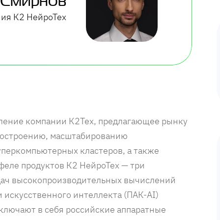
 Смирнов
ния К2 НейроТех
ление компании К2Тех, предлагающее рынку
построению, масштабированию
перкомпьютерных кластеров, а также
тфеле продуктов К2 НейроТех — три
дач высокопроизводительных вычислений
и искусственного интеллекта (ПАК-AI)
ключают в себя российские аппаратные