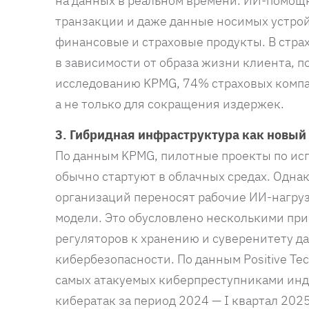
на данных в реальном времени. ИИ-помощ
транзакции и даже данные носимых устро
финансовые и страховые продукты. В стр
в зависимости от образа жизни клиента, 
исследованию KPMG, 74% страховых компан
а не только для сокращения издержек.
3. Гибридная инфраструктура как новый
По данным KPMG, пилотные проекты по ис
обычно стартуют в облачных средах. Одн
организаций переносят рабочие ИИ-нагру
модели. Это обусловлено несколькими пр
регуляторов к хранению и суверенитету д
кибербезопасности. По данным Positive Tec
самых атакуемых киберпреступниками инд
кибератак за период 2024 — I квартал 2025