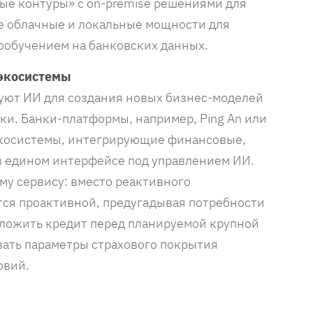
ые контуры» с on-premise решениями для
е облачные и локальные мощности для
дообучением на банковских данных.
 экосистемы
уют ИИ для создания новых бизнес-моделей
ки. Банки-платформы, например, Ping An или
экосистемы, интегрирующие финансовые,
в едином интерфейсе под управлением ИИ.
му сервису: вместо реактивного
тся проактивной, предугадывая потребности
дложить кредит перед планируемой крупной
вать параметры страхового покрытия
овий.