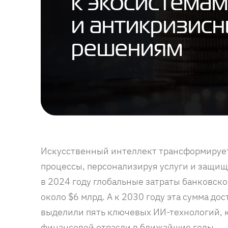
к экосистемам
и антикризис
решениям
Искусственный интеллект трансформирует
процессы, персонализируя услуги и защища
в 2024 году глобальные затраты банковск
около $6 млрд. А к 2030 году эта сумма до
выделили пять ключевых ИИ-технологий, к
финансовой отрасли в ближайшие годы.