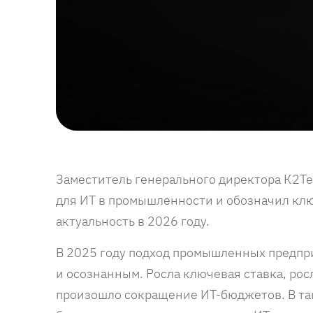
Заместитель генерального директора К2Те
для ИТ в промышленности и обозначил кл
актуальность в 2026 году.
В 2025 году подход промышленных предпр
и осознанным. Росла ключевая ставка, ро
произошло сокращение ИТ-бюджетов. В та