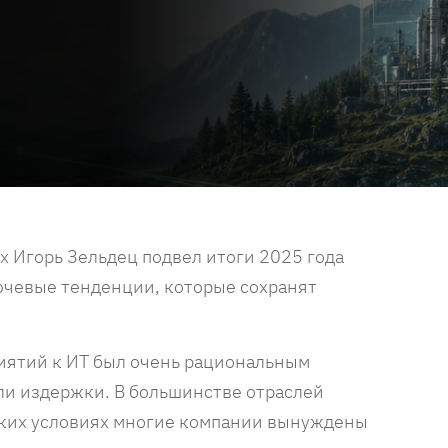
х Игорь Зельдец подвел итоги 2025 года
ючевые тенденции, которые сохранят
иятий к ИТ был очень рациональным
сли издержки. В большинстве отраслей
ких условиях многие компании вынуждены