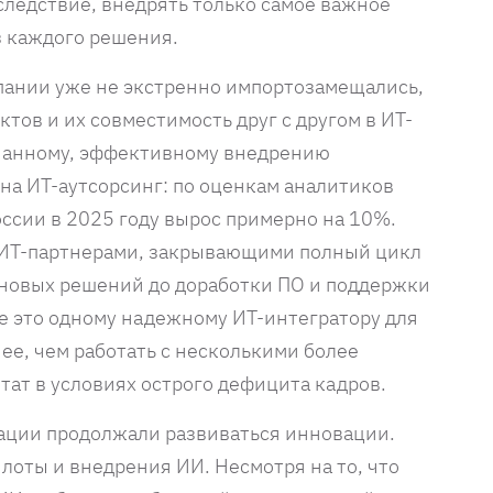
 следствие, внедрять только самое важное
з каждого решения.
ании уже не экстренно импортозамещались,
тов и их совместимость друг с другом в ИТ-
знанному, эффективному внедрению
на ИТ-аутсорсинг: по оценкам аналитиков
России в 2025 году вырос примерно на 10%.
с ИТ-партнерами, закрывающими полный цикл
 новых решений до доработки ПО и поддержки
е это одному надежному ИТ-интегратору для
е, чем работать с несколькими более
ат в условиях острого дефицита кадров.
уации продолжали развиваться инновации.
оты и внедрения ИИ. Несмотря на то, что