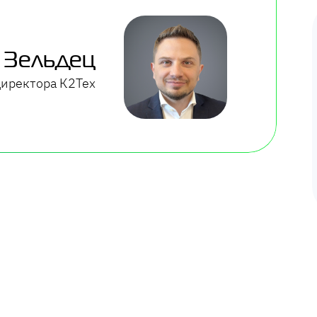
 Зельдец
директора К2Тех