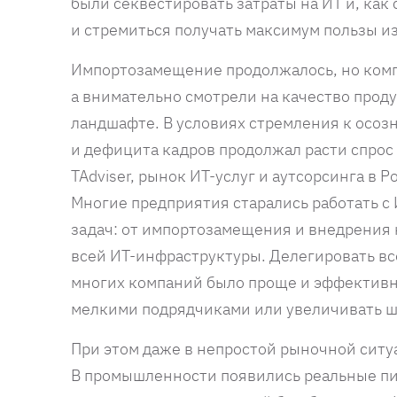
были секвестировать затраты на ИТ и, как
и стремиться получать максимум пользы и
Импортозамещение продолжалось, но комп
а внимательно смотрели на качество продук
ландшафте. В условиях стремления к осо
и дефицита кадров продолжал расти спрос 
TAdviser, рынок ИТ-услуг и аутсорсинга в 
Многие предприятия старались работать 
задач: от импортозамещения и внедрения
всей ИТ-инфраструктуры. Делегировать вс
многих компаний было проще и эффективне
мелкими подрядчиками или увеличивать шт
При этом даже в непростой рыночной сит
В промышленности появились реальные пил