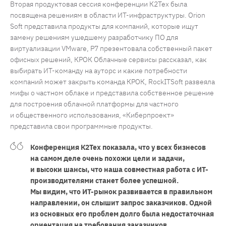
Вторая продуктовая сессия конференции К2Тех была
посвящена решениям в области ИТ-инфраструктуры. Orion
Soft представила продукты для компаний, которые ищут
замену решениям ушедшему разработчику ПО для
виртуализации VMware, P7 презентовала собственный пакет
офисных решений, КРОК Облачные сервисы рассказал, как
выбирать ИТ-команду на ауторс и какие потребности
компаний может закрыть команда КРОК, RockITSoft развеяла
мифы о частном облаке и представила собственное решение
для построения облачной платформы для частного
и общественного использования, «Киберпроект»
представила свои программные продукты.
Конференция К2Тех показала, что у всех бизнесов
на самом деле очень похожи цели и задачи,
и высоки шансы, что наша совместная работа с ИТ-
производителями станет более успешной.
Мы видим, что ИТ-рынок развивается в правильном
направлении, он слышит запрос заказчиков. Одной
из основных его проблем долго была недостаточная
ориентация на требования заказчиков