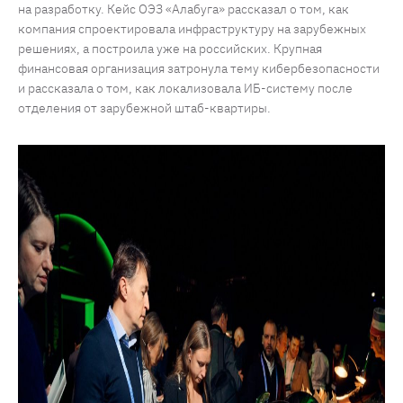
на разработку. Кейс ОЭЗ «Алабуга» рассказал о том, как
компания спроектировала инфраструктуру на зарубежных
решениях, а построила уже на российских. Крупная
финансовая организация затронула тему кибербезопасности
и рассказала о том, как локализовала ИБ-систему после
отделения от зарубежной штаб-квартиры.