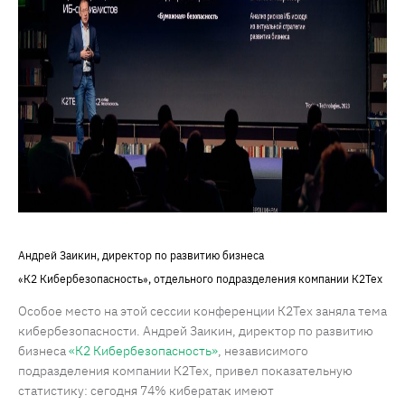
Андрей Заикин, директор по развитию бизнеса
«К2 Кибербезопасность», отдельного подразделения компании К2Тех
Особое место на этой сессии конференции К2Тех заняла тема
кибербезопасности. Андрей Заикин, директор по развитию
бизнеса
«К2 Кибербезопасность»
, независимого
подразделения компании К2Тех, привел показательную
статистику: сегодня 74% кибератак имеют