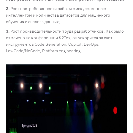
Рост востребованности работы с искусственным
интеллектом и количества датасетов для машинного
обучения и анализа данных;
Рост производительности труда разработчиков. Как было
отмечено на конференции К2Тех, он ускорится за счет
инструментов Code Generation, Copilot, DevOps,
LowCode/NoCode, Platform engineering