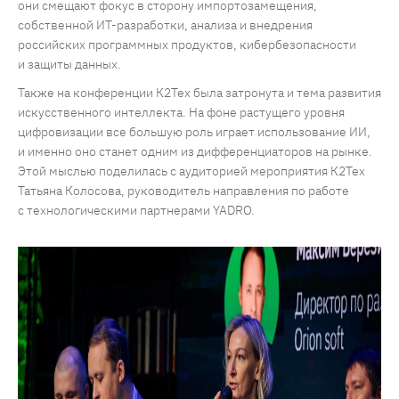
они смещают фокус в сторону импортозамещения,
собственной ИТ-разработки, анализа и внедрения
российских программных продуктов, кибербезопасности
и защиты данных.
Также на конференции К2Тех была затронута и тема развития
искусственного интеллекта. На фоне растущего уровня
цифровизации все большую роль играет использование ИИ,
и именно оно станет одним из дифференциаторов на рынке.
Этой мыслью поделилась с аудиторией мероприятия К2Тех
Татьяна Колосова, руководитель направления по работе
с технологическими партнерами YADRO.