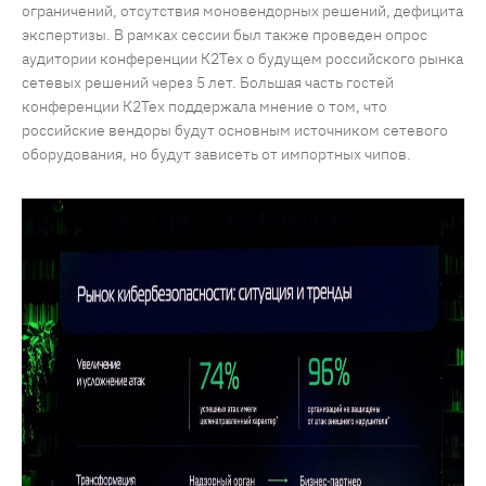
ограничений, отсутствия моновендорных решений, дефицита
экспертизы. В рамках сессии был также проведен опрос
аудитории конференции К2Тех о будущем российского рынка
сетевых решений через 5 лет. Большая часть гостей
конференции К2Тех поддержала мнение о том, что
российские вендоры будут основным источником сетевого
оборудования, но будут зависеть от импортных чипов.