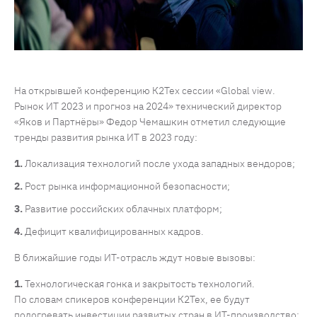
На открывшей конференцию К2Тех сессии «Global view.
Рынок ИТ 2023 и прогноз на 2024» технический директор
«Яков и Партнёры» Федор Чемашкин отметил следующие
тренды развития рынка ИТ в 2023 году:
Локализация технологий после ухода западных вендоров;
Рост рынка информационной безопасности;
Развитие российских облачных платформ;
Дефицит квалифицированных кадров.
В ближайшие годы ИТ-отрасль ждут новые вызовы:
Технологическая гонка и закрытость технологий.
По словам спикеров конференции К2Тех, ее будут
подогревать инвестиции развитых стран в ИТ-производство;