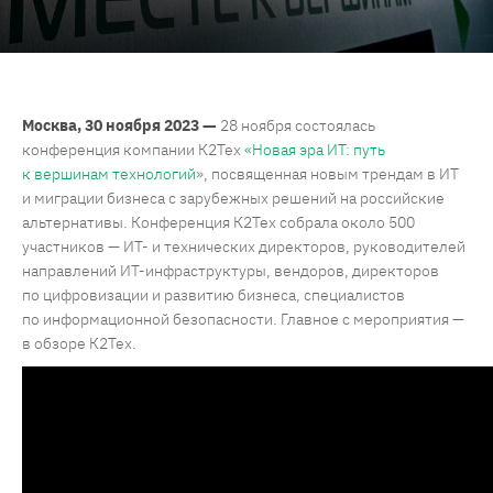
Москва, 30 ноября 2023 —
28 ноября состоялась
конференция компании К2Тех
«Новая эра ИТ: путь
к вершинам технологий
», посвященная новым трендам в ИТ
и миграции бизнеса с зарубежных решений на российские
альтернативы. Конференция К2Тех собрала около 500
участников — ИТ- и технических директоров, руководителей
направлений ИТ-инфраструктуры, вендоров, директоров
по цифровизации и развитию бизнеса, специалистов
по информационной безопасности. Главное с мероприятия —
в обзоре К2Тех.