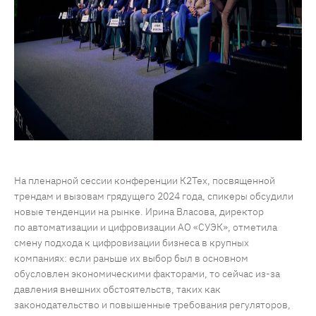
На пленарной сессии конференции К2Тех, посвященной
трендам и вызовам грядущего 2024 года, спикеры обсудили
новые тенденции на рынке. Ирина Власова, директор
по автоматизации и цифровизации АО «СУЭК», отметила
смену подхода к цифровизации бизнеса в крупных
компаниях: если раньше их выбор был в основном
обусловлен экономическими факторами, то сейчас из-за
давления внешних обстоятельств, таких как
законодательство и повышенные требования регуляторов,