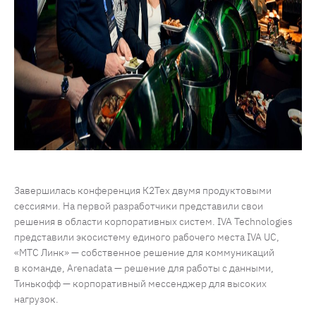
Завершилась конференция К2Тех двумя продуктовыми
сессиями. На первой разработчики представили свои
решения в области корпоративных систем. IVA Technologies
представили экосистему единого рабочего места IVA UC,
«МТС Линк» — собственное решение для коммуникаций
в команде, Arenadata — решение для работы с данными,
Тинькофф — корпоративный мессенджер для высоких
нагрузок.