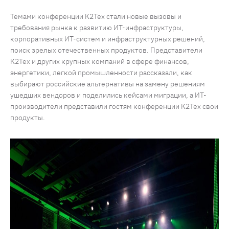
Темами конференции К2Тех стали новые вызовы и
требования рынка к развитию ИТ-инфраструктуры,
корпоративных ИТ-систем и инфраструктурных решений,
поиск зрелых отечественных продуктов. Представители
К2Тех и других крупных компаний в сфере финансов,
энергетики, легкой промышленности рассказали, как
выбирают российские альтернативы на замену решениям
ушедших вендоров и поделились кейсами миграции, а ИТ-
производители представили гостям конференции К2Тех свои
продукты.