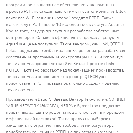
программное и аппаратное обеспечение и включенных
в реестр РЭП, пока единицы. К ним относится компания Eltex,
почти все Wi-Fi решения которой входят в РРПП. Также
в этом году в РЭП внесли 10 моделей точек доступа Aquarius.
Кроме того, вендор приступил к разработке собственных
контроллеров. Однако в официальную продажу продукты
Aquarius еще не поступили. Такие вендоры, как Linki, QTECH,
Fplus предлагают комбинированные решения, разрабатывая
собственные программные контроллеры БЛВС и используя
точки доступа производителей из Китая. При этом Linki
и QTECH активно работают над локализацией производства
точек доступа и внесением их в реестр. QTECH уже
присутствует в РЭП, правда пока только с одной моделью
точки доступа.
Производители Data.Ру, Звезда, Вектор Технологии, SOFINET,
YARUS NETWORK (ЭКСАРА), NERPA и Symanitron предлагают
привычные западные решения под отечественным брендом
с официальной поставкой. Такие продукты выбирают
заказчики, не ограниченные требованиями регулятора
приобретать решения из РРПП, но при этом не желающие