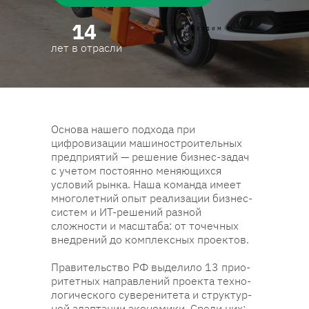
14
Входим в
лет в отрасли
Основа нашего подхода при
цифровизации машиностроительных
предприятий — решение бизнес-задач
с учетом постоянно меняющихся
условий рынка. Наша команда имеет
многолетний опыт реализации бизнес-
систем и ИТ-решений разной
сложности и масштаба: от точечных
внедрений до комплексных проектов.
Пра­витель­ство РФ вы­дели­ло 13 прио­
ри­тет­ных нап­рав­ле­ний проек­та тех­но­
логи­чес­ко­го су­вере­ните­та и струк­тур­
ной адап­та­ции эко­номи­ки. Среди них: