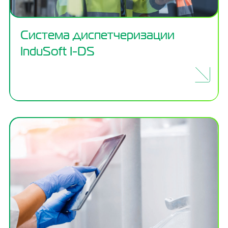
Система диспетчеризации
InduSoft I-DS