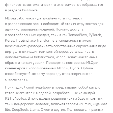
фиксируется автоматически, а их стоимость отображается
в разделе биллинга.
ML-разработчики и дата-сайентисты получают
в распоряжение весь необходимый стек инструментов для
администрирования моделей. Помимо доступа
к востребованным средам, таким как TensorFlow, PyTorch,
Keras, HuggingFace Transformers, специалисты имеют
возможность разворачивать собственные окружения в виде
виртуальных машин или контейнеров, устанавливать
дополнительные библиотеки, использовать кастомные
образы и конфигурации. Поддержка построения MLOps-
конвейеров с использованием MLflow, Hydra, Optuna
способствует быстрому переходу от экспериментов
к продуктиву.
Прикладной слой платформы представляет собой каталог
готовых агентов и моделей, разработанных командой
К2 НейроТех. В него входят решения как на базе открытых,
так и вендорских моделей, включая YandexGPT mini, GigaChat
lite, DeepSeek, Llama, Qwen и другие. Пользователи разных