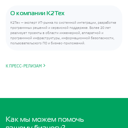
О компании К2Тех
К2Тех — эксперт ИТ-рынка по системной интеграции, разработке
программных решений и сервисной поддержке. Более 20 лет
реализует проекты в области инженерной, аппаратной и
программной инфраструктуры, информационной безопасности,
пользовательского ПО и бизнес-приложений.
К ПРЕСС-РЕЛИЗАМ
Как мы можем помочь
вашему бизнесу?