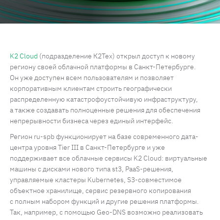
K2 Cloud
(подразделение К2Тех) открыл доступ к новому
региону своей облачной платформы в Санкт-Петербурге.
Он уже доступен всем пользователям и позволяет
корпоративным клиентам строить географически
распределенную катастрофоустойчивую инфраструктуру,
а также создавать полноценные решения для обеспечения
непрерывности бизнеса через единый интерфейс.
Регион ru-spb функционирует на базе современного дата-
центра уровня Tier III в Санкт-Петербурге и уже
поддерживает все облачные сервисы K2 Cloud: виртуальные
машины с дисками нового типа st3, PaaS-решения,
управляемые кластеры Kubernetes, S3-совместимое
объектное хранилище, сервис резервного копирования
с полным набором функций и другие решения платформы.
Так, например, с помощью Geo-DNS возможно реализовать