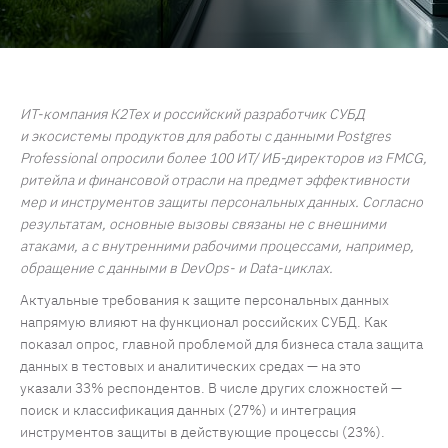
ИТ-компания К2Тех и российский разработчик СУБД
и экосистемы продуктов для работы с данными Postgres
Professional опросили более 100 ИТ/ ИБ-директоров из FMCG,
ритейла и финансовой отрасли на предмет эффективности
мер и инструментов защиты персональных данных. Согласно
результатам, основные вызовы связаны не с внешними
атаками, а с внутренними рабочими процессами, например,
обращение с данными в DevOps- и Data-циклах.
Актуальные требования к защите персональных данных
напрямую влияют на функционал российских СУБД. Как
показал опрос, главной проблемой для бизнеса стала защита
данных в тестовых и аналитических средах — на это
указали 33% респондентов. В числе других сложностей —
поиск и классификация данных (27%) и интеграция
инструментов защиты в действующие процессы (23%).